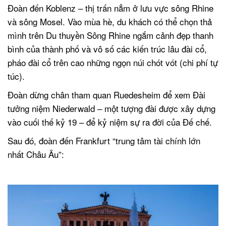
Đoàn đến Koblenz – thị trấn nẳm ở lưu vực sông Rhine
và sông Mosel. Vào mùa hè, du khách có thể chọn thả
mình trên Du thuyền Sông Rhine ngắm cảnh đẹp thanh
bình của thành phố và vô số các kiến trúc lâu đài cổ,
pháo đài cổ trên cao những ngọn núi chót vót (chi phí tự
túc).
Đoàn dừng chân tham quan Ruedesheim để xem Đài
tưởng niệm Niederwald – một tượng đài được xây dựng
vào cuối thế kỷ 19 – để kỷ niệm sự ra đời của Đế chế.
Sau đó, đoàn đến Frankfurt “trung tâm tài chính lớn
nhất Châu Âu”:
.