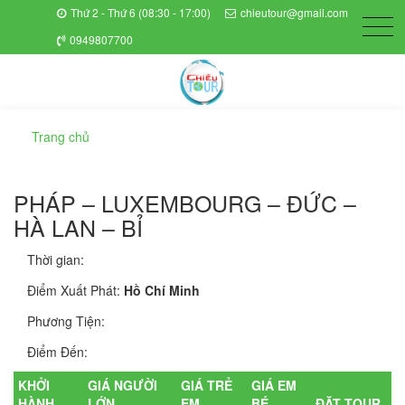
Thứ 2 - Thứ 6 (08:30 - 17:00)
chieutour@gmail.com
0949807700
Trang chủ
PHÁP – LUXEMBOURG – ĐỨC –
HÀ LAN – BỈ
Thời gian:
Điểm Xuất Phát:
Hồ Chí Minh
Phương Tiện:
Điểm Đến:
KHỞI
GIÁ NGƯỜI
GIÁ TRẺ
GIÁ EM
HÀNH
LỚN
EM
BÉ
ĐẶT TOUR