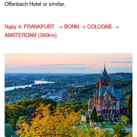
Offenbach Hotel or similar.
.
Ngày 4
FRANKFURT → BONN → COLOGNE →
:
AMSTERDAM (350km)
.