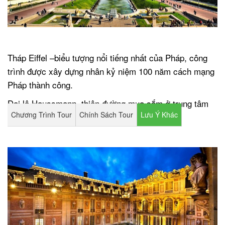
.
Tháp Eiffel –biểu tượng nổi tiếng nhất của Pháp, công
trình được xây dựng nhân kỷ niệm 100 năm cách mạng
Pháp thành công.
Đại lộ Haussmann, thiên đường mua sắm ở trung tâm
Chương Trình Tour
Chính Sách Tour
Lưu Ý Khác
của Paris, nơi bạn sẽ được tự do mua sắm.
.