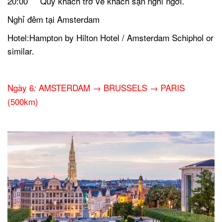
20:00 Qúy khách trở về khách sạn nghỉ ngơi.
Nghỉ đêm tại Amsterdam
Hotel:Hampton by Hilton Hotel / Amsterdam Schiphol or
similar.
.
Ngày 6
AMSTERDAM → BRUSSELS → PARIS
:
(500km)
.