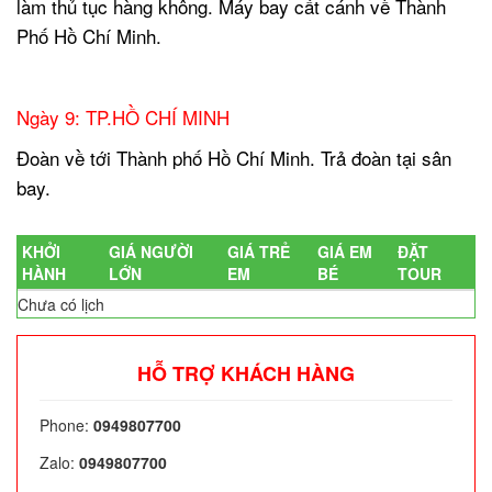
làm thủ tục hàng không. Máy bay cất cánh về Thành
Phố Hồ Chí Minh.
.
Ngày 9: TP.HỒ CHÍ MINH
Đoàn về tới Thành phố Hồ Chí Minh. Trả đoàn tại sân
bay.
KHỞI
GIÁ NGƯỜI
GIÁ TRẺ
GIÁ EM
ĐẶT
HÀNH
LỚN
EM
BÉ
TOUR
Chưa có lịch
HỖ TRỢ KHÁCH HÀNG
Phone:
0949807700
Zalo:
0949807700