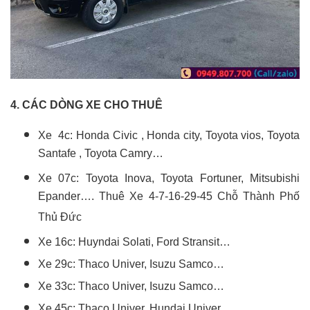
4. CÁC DÒNG XE CHO THUÊ
Xe 4c: Honda Civic , Honda city, Toyota vios, Toyota
Santafe , Toyota Camry…
Xe 07c: Toyota Inova, Toyota Fortuner, Mitsubishi
Epander…. Thuê Xe 4-7-16-29-45 Chỗ Thành Phố
Thủ Đức
Xe 16c: Huyndai Solati, Ford Stransit…
Xe 29c: Thaco Univer, Isuzu Samco…
Xe 33c: Thaco Univer, Isuzu Samco…
Xe 45c: Thaco Univer, Hundai Univer