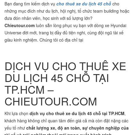
Bạn đang tìm kiếm dịch vụ
cho thuê xe du lịch 45 chỗ
cho
những mục đích như du lịch, hội nghị, tổ chức team building hoặc
đưa đón nhân viên, học sinh với số lượng lớn?
Chieutour.com
luôn sẵn lòng phục vụ bạn với dòng xe Hyundai
Universe đời mới, trang bị đầy đủ tiện nghi, cùng đội ngũ tài xế
giàu kinh nghiệm. Chúng tôi có địa chỉ tại
DỊCH VỤ CHO THUÊ XE
DU LỊCH 45 CHỖ TẠI
TP.HCM –
CHIEUTOUR.COM
Khi lựa chọn
dịch vụ cho thuê xe du lịch 45 chỗ tại TP.HCM
,
khách hàng không chỉ quan tâm đến giá cả mà còn đặt nặng các
yếu tố như
chất lượng xe, độ an toàn, sự chuyên nghiệp của