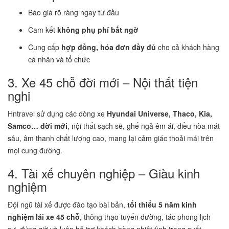
Báo giá rõ ràng ngay từ đầu
Cam kết
không phụ phí bất ngờ
Cung cấp
hợp đồng, hóa đơn đầy đủ
cho cả khách hàng
cá nhân và tổ chức
3. Xe 45 chỗ đời mới – Nội thất tiện
nghi
Hntravel sử dụng các dòng xe
Hyundai Universe, Thaco, Kia,
Samco… đời mới
, nội thất sạch sẽ, ghế ngả êm ái, điều hòa mát
sâu, âm thanh chất lượng cao, mang lại cảm giác thoải mái trên
mọi cung đường.
4. Tài xế chuyên nghiệp – Giàu kinh
nghiệm
Đội ngũ tài xế được đào tạo bài bản,
tối thiểu 5 năm kinh
nghiệm lái xe 45 chỗ
, thông thạo tuyến đường, tác phong lịch