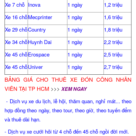
Xe 7 chỗ
Inova
1 ngày
1,2 triệu
Xe 16 chỗ
Mecprinter
1 ngày
1,6 triệu
Xe 29 chỗ
Country
1 ngày
1,8 triệu
Xe 34 chỗ
Huynh Dai
1 ngày
2,2 triệu
Xe 45 chỗ
Erospace
1 ngày
2,5 triệu
Xe 45 chỗ
Univer
1 ngày
2,7 triệu
BẢNG GIÁ CHO THUÊ XE ĐÓN CÔNG NHÂN
VIÊN TẠI TP HCM
>>>
XEM NGAY
- Dịch vụ xe du lịch, lễ hội, thăm quan, nghỉ mát... theo
hợp đồng theo ngày, theo tour, theo giờ, theo tuyến đểm
và thuê dài hạn.
- Dịch vụ xe cưới hỏi từ 4 chỗ đến 45 chỗ ngồi đời mới.