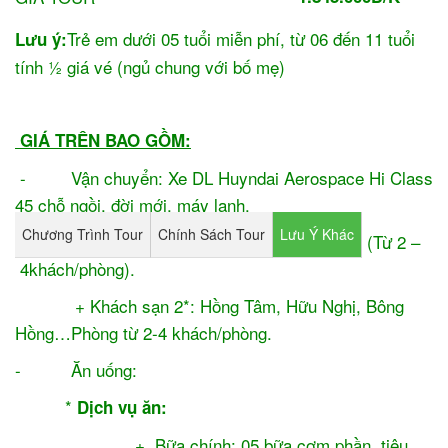
Trẻ em dưới 05 tuổi miễn phí, từ 06 đến 11 tuổi
Lưu ý:
tính ½ giá vé (ngủ chung với bố mẹ)
GIÁ TRÊN BAO GỒM:
- Vận chuyển: Xe DL Huyndai Aerospace Hi Class
45 chỗ ngồi, đời mới, máy lạnh.
Chương Trình Tour
Chính Sách Tour
Lưu Ý Khác
- Lưu trú: Khách sạn 2* đầy đủ tiện nghi. (Từ 2 –
4khách/phòng).
+ Khách sạn 2*: Hồng Tâm, Hữu Nghị, Bông
Hồng…Phòng từ 2-4 khách/phòng.
- Ăn uống:
*
Dịch vụ ăn:
+ Bữa chính: 05 bữa cơm phần, tiêu