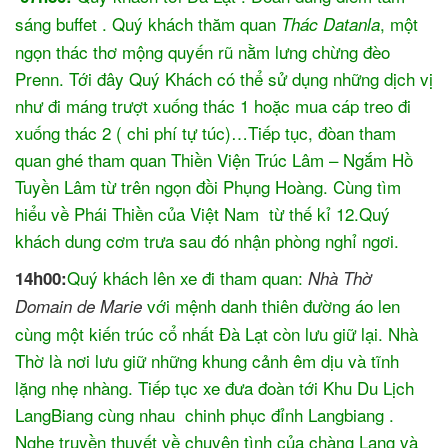
sáng buffet . Quý khách thăm quan
, một
Thác Datanla
ngọn thác thơ mộng quyến rũ nằm lưng chừng đèo
Prenn. Tới đây Quý Khách có thể sử dụng những dịch vị
như đi máng trượt xuống thác 1 hoặc mua cáp treo đi
xuống thác 2 ( chi phí tự túc)…Tiếp tục, đòan tham
quan ghé tham quan Thiền Viện Trúc Lâm – Ngắm Hồ
Tuyền Lâm từ trên ngọn đồi Phụng Hoàng. Cùng tìm
hiểu về Phái Thiền của Việt Nam từ thế kỉ 12.Quý
khách dung cơm trưa sau đó nhận phòng nghỉ ngơi.
Quý khách lên xe đi tham quan:
14h00:
Nhà Thờ
với mệnh danh thiên đường áo len
Domain de Marie
cùng một kiến trúc cổ nhất Đà Lạt còn lưu giữ lại. Nhà
Thờ là nơi lưu giữ những khung cảnh êm dịu và tĩnh
lặng nhẹ nhàng. Tiếp tục xe đưa đoàn tới Khu Du Lịch
LangBiang cùng nhau chinh phục đỉnh Langbiang .
Nghe truyền thuyết về chuyện tình của chàng Lang và