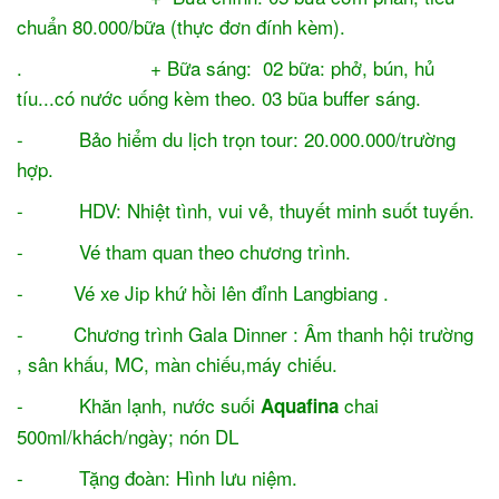
chuẩn 80.000/bữa (thực đơn đính kèm).
.
+ Bữa sáng: 02 bữa: phở, bún, hủ
tíu...có nước uống kèm theo. 03 bũa buffer sáng.
- Bảo hiểm
du lịch
trọn tour: 20.000.000/trường
hợp.
- HDV: Nhiệt tình, vui vẻ, thuyết minh suốt tuyến.
- Vé tham quan theo chương trình.
- Vé xe Jip khứ hồi lên đỉnh Langbiang .
- Chương trình Gala Dinner : Âm thanh hội trường
, sân khấu, MC, màn chiếu,máy chiếu.
- Khăn lạnh, nước suối
chai
Aquafina
500ml/khách/ngày; nón DL
- Tặng đoàn: Hình lưu niệm.