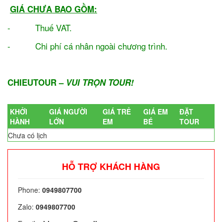
GIÁ CHƯA BAO GỒM:
- Thuế VAT.
- Chi phí cá nhân ngoài chương trình.
CHIEUTOUR –
VUI TRỌN TOUR!
KHỞI
GIÁ NGƯỜI
GIÁ TRẺ
GIÁ EM
ĐẶT
HÀNH
LỚN
EM
BÉ
TOUR
Chưa có lịch
HỖ TRỢ KHÁCH HÀNG
Phone:
0949807700
Zalo:
0949807700