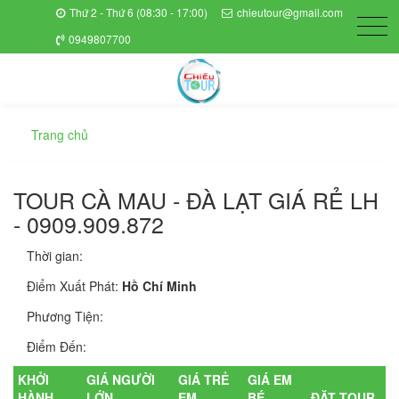
Thứ 2 - Thứ 6 (08:30 - 17:00)
chieutour@gmail.com
0949807700
Trang chủ
TOUR CÀ MAU - ĐÀ LẠT GIÁ RẺ LH
- 0909.909.872
Thời gian:
Điểm Xuất Phát:
Hồ Chí Minh
Phương Tiện:
Điểm Đến:
KHỞI
GIÁ NGƯỜI
GIÁ TRẺ
GIÁ EM
HÀNH
LỚN
EM
BÉ
ĐẶT TOUR