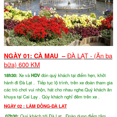
ĐÀ LẠT - (Ăn ba
NGÀY 01: CÀ MAU
–
bữa) 600 KM
Xe và
đón quý khách tại điểm hẹn, khởi
18h30:
HDV
hành đi Đà Lạt . Tiếp tục lộ trình, trên xe đoàn tham gia
các trò chơi vui nhộn, hát cho nhau nghe.Quý khách ăn
khuya tại Cai Lạy . Qúy khách nghỉ đêm trên xe .
NGÀY 02 : LÂM ĐỒNG-ĐÀ LẠT
Quý khách tới Đà Lạt . Đoàn dung điểm tâm
07h30: