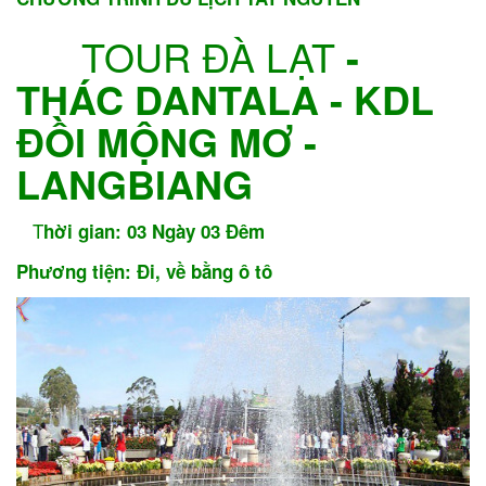
TOUR
ĐÀ LẠT
-
THÁC DANTALA - KDL
ĐỒI MỘNG MƠ -
LANGBIANG
T
hời gian: 03 Ngày 03 Đêm
Phương tiện: Đi, về bằng ô tô