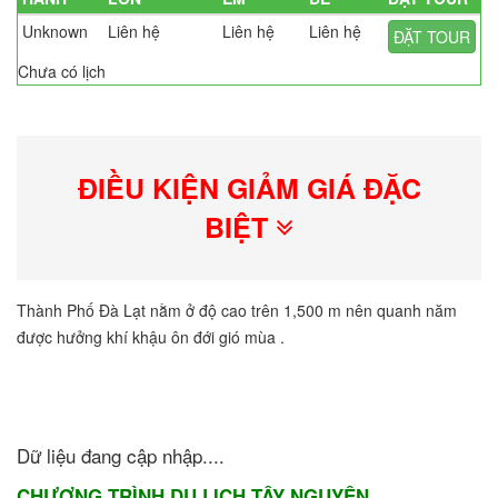
Unknown
Liên hệ
Liên hệ
Liên hệ
ĐẶT TOUR
Chưa có lịch
ĐIỀU KIỆN GIẢM GIÁ ĐẶC
BIỆT
Thành Phố Đà Lạt nằm ở độ cao trên 1,500 m nên quanh năm
được hưởng khí khậu ôn đới gió mùa .
Dữ liệu đang cập nhập....
CHƯƠNG TRÌNH DU LỊCH TÂY NGUYÊN