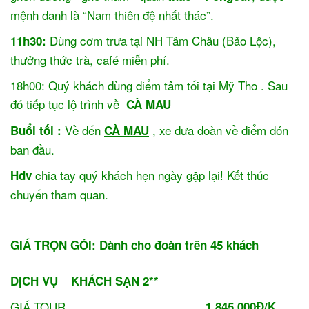
mệnh danh là “Nam thiên đệ nhất thác”.
Dùng cơm trưa tại NH Tâm Châu (Bảo Lộc),
11h30:
thưởng thức trà, café miễn phí.
18h00: Quý khách dùng điểm tâm tối tại Mỹ Tho . Sau
đó tiếp tục lộ trình về
CÀ MAU
Về đến
, xe đưa đoàn về điểm đón
Buổi tối :
CÀ MAU
ban đầu.
chia tay quý khách hẹn ngày gặp lại! Kết thúc
Hdv
chuyến tham quan.
GIÁ TRỌN GÓI: Dành cho đoàn trên 45 khách
DỊCH VỤ
KHÁCH SẠN 2**
GIÁ TOUR
1.845.000Đ/K