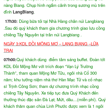
nàng Biang. Chụp hình ngắm cảnh trong sương mù trên
đỉnh
.
LangBiang
Dùng bữa tối tại Nhà Hàng chân núi Langbiang
17h30:
.Sau đó quý khách tham gia chương trinh giao lưu cồng
chiêng Tây Nguyên tại trân núi Langbiang .
NGÀY 3:KDL ĐỒI MỘNG MƠ – LANG BIANG –LỬA
TRẠI
Quý khách dùng điểm tâm sáng buffet. Đoàn tới
07h00:
KDL Đồi Mộng Mơ với trích đoạn “Vạn Lý Trường
Thành”, tham quan Mộng Mơ Tửu, ngôi nhà Cổ 300
năm; khu tưởng niệm nhà thơ Hàn Mạc Tử và cố nhạc
sĩ Trịnh Công Sơn; tham dự chương trình nhạc cồng
chiêng Tây Nguyên. Xe tiếp tục đưa Quý Khách đến
thưởng thúc đặc sản Đà Lạt; Mứt, dâu…(miễn phí). Quý
khách thăm quan chùa Linh Phước được xem là 1 ngôi