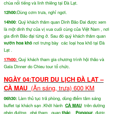
chùa nổi tiếng và linh thiêng tại Đà Lạt.
Dùng cơm trưa, nghỉ ngơi.
12h00:
: Quý khách thăm quan Dinh Bảo Đai được xem
14h00
là một dinh thự của vị vua cuối cùng của Việt Nam , nơi
gia đình Bảo đại từng ở. Sau đó quý khách thăm quan
nơi trưng bày các loại hoa khô tại Đà
vườn hoa khô
Lạt .
Quý khách tham gia chương trình hội thảo và
17h00:
Gala Dinner do Chieu tour tổ chức.
NGÀY 04:TOUR DU LỊCH ĐÀ LẠT –
(Ăn sáng, trưa) 600 KM
CÀ MAU
Làm thủ tục trả phòng, dùng điểm tâm sáng
06h30:
buffet tại khách sạn .Khởi hành
trên dường
CÀ MAU
ghén đường ghé tham quan
, được
thác Pongour