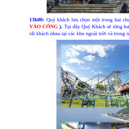
13h00:
Quý khách lưa chọn một trong hai ch
VÀO CỔNG
).
Tại đây Quý Khách sẽ từng bướ
rất khách nhau tại các khu ngoài trời và trong 