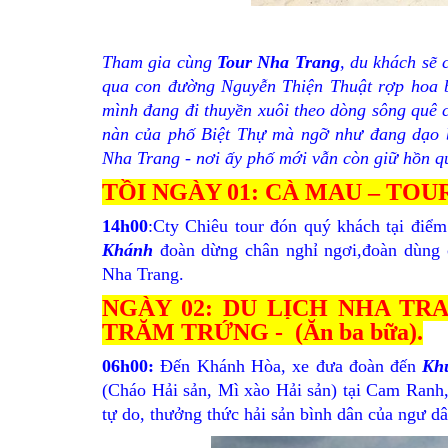
Tham gia cùng
Tour Nha Trang
, du khách sẽ 
qua con đường Nguyễn Thiện Thuật rợp hoa b
mình đang đi thuyền xuôi theo dòng sông quê
nàn của phố Biệt Thự mà ngỡ như đang dạo 
Nha Trang - nơi ấy phố mới vẫn còn giữ hồn 
TỒI NGÀY 01: CÀ MAU – TOU
14h00
:Cty Chiêu tour đón quý khách tại điể
Khánh
đoàn dừng chân nghỉ ngơi,đoàn dùng c
Nha Trang.
NGÀY 02: DU LỊCH NHA TR
TRĂM TRỨNG - (Ăn ba bữa).
06h00:
Đến Khánh Hòa, xe đưa đoàn đến
Khu
(Cháo Hải sản, Mì xào Hải sản) tại Cam Ranh
tự do, thưởng thức hải sản bình dân của ngư 