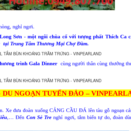
òng, nghỉ ngơi.
Long Sơn - một ngôi chùa cổ với tượng phất Thích Ca 
g tại Trung Tâm Thương Mại Chợ Đầm.
hương trình Gala Dinner
cùng người thân cùng thưởng th
- DU NGOẠN TUYẾN ĐẢO – VINPEARLA
sạn. Xe đưa đoàn xuống CẢNG CẦU ĐÁ lên tàu gỗ ngoạn cả
iễu
,… Đến
Con Sẻ Tre
nghỉ ngơi, tắm biển tự do, đoàn d