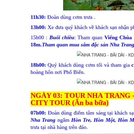
11h30:
Đoàn dùng cơm trưa .
13h00:
Xe đưa quý khách về khách sạn nhận ph
15h00 :
Buổi chiều
: Tham quan
Viếng Chùa 
18m.
Tham quan mua sắm đặc sản Nha Tran
18h00:
Quý khách dùng cơm tối và tham gia
c
hoàng hôn nơi Phố Biển.
NGÀY 03: TOUR NHA TRANG 
CITY TOUR (Ăn ba bữa)
07h00:
Đoàn dùng điểm tâm sáng tại khách 
Nha Trang
ngắm
Hòn Tre, Hòn Một, Hòn M
trưa tại nhà hàng trên đảo.