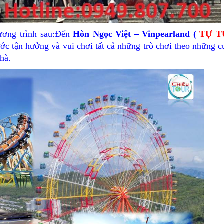
ương trình sau:Đến
Hòn Ngọc Việt – Vinpearland (
TỰ T
c tận hưởng và vui chơi tất cả những trò chơi theo những c
nhà.