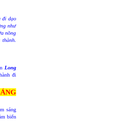
ả đi dạo
ởng như
ữa nồng
 thành.
ến
Long
 hành đi
OÁNG
âm sáng
ắm biển