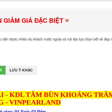
N GIẢM GIÁ ĐẶC BIỆT
ấp dẫn được nhiều du khách nước ngoài và nội địa lựa chọn bởi vẻ đẹp
R
LƯU Ý KHÁC
ÀI - KDL TẮM BÙN KHOÁNG TRĂ
 - VINPEARLAND
i gian: 04 Ngày 03 Đêm