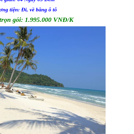
ng tiện: Đi, về bằng ô tô
trọn gói: 1.995.000 VNĐ/K