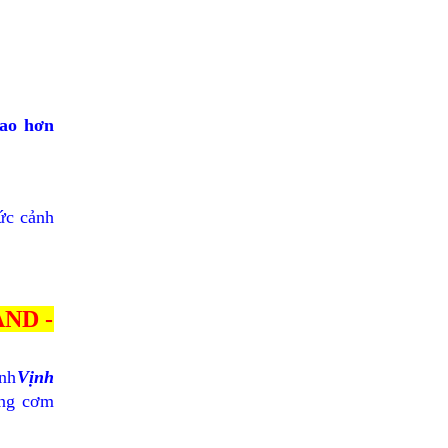
cao hơn
ức cảnh
ND -
nh
Vịnh
ùng cơm