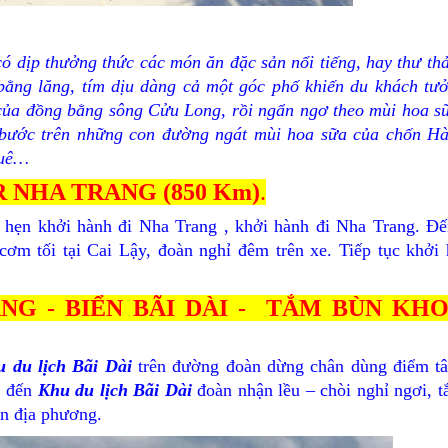
có dịp thưởng thức các món ăn đặc sản nổi tiếng, hay thư th
ằng lăng, tím dịu dàng cả một góc phố khiến du khách tư
 của đồng bằng sông Cửu Long, rồi ngẩn ngơ theo mùi hoa s
bước trên những con đường ngát mùi hoa sữa của chốn Hà
quê…
R NHA TRANG (850 Km)
.
m hẹn khởi hành đi Nha Trang , khởi hành đi Nha Trang. Đ
ơm tối tại Cai Lậy, đoàn nghỉ đêm trên xe. Tiếp tục khởi
ANG - BIỂN BÃI DÀI - TẮM BÙN KH
 du lịch Bãi Dài
trên đường đoàn dừng chân dùng điểm t
, đến
Khu du lịch Bãi Dài
đoàn nhận lều – chòi nghỉ ngơi, t
dân địa phương.