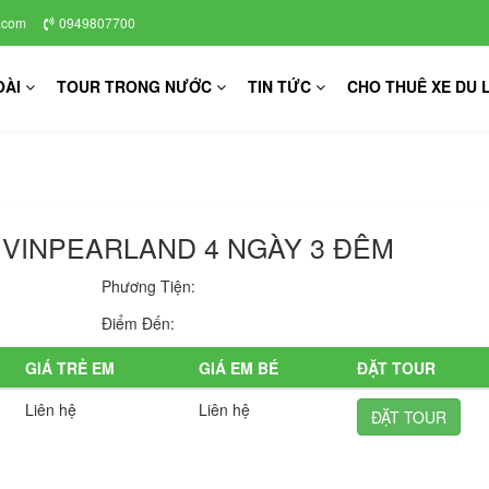
.com
0949807700
OÀI
TOUR TRONG NƯỚC
TIN TỨC
CHO THUÊ XE DU 
 VINPEARLAND 4 NGÀY 3 ĐÊM
Phương Tiện:
Điểm Đến:
GIÁ TRẺ EM
GIÁ EM BÉ
ĐẶT TOUR
Liên hệ
Liên hệ
ĐẶT TOUR