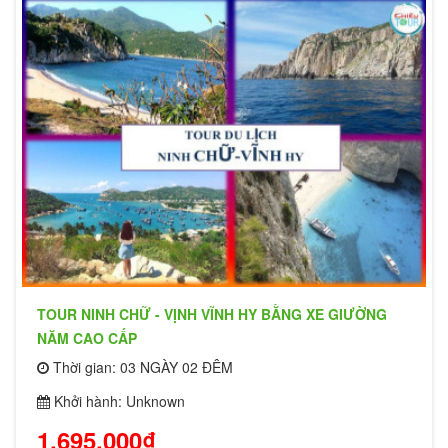
TOUR NINH CHỮ - VỊNH VĨNH HY BẰNG XE GIƯỜNG
NĂM CAO CẤP
Thời gian: 03 NGÀY 02 ĐÊM
Khởi hành: Unknown
1,695,000₫