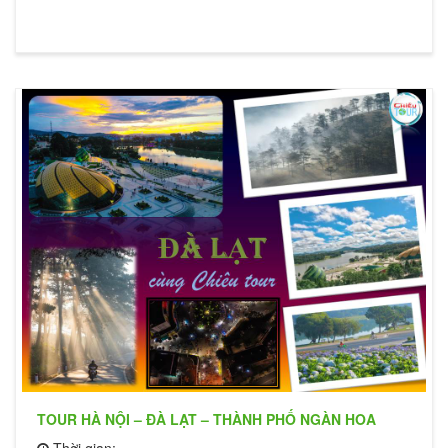
TOUR HÀ NỘI – ĐÀ LẠT – THÀNH PHỐ NGÀN HOA
Thời gian: