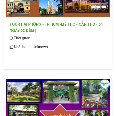
TOUR HẢI PHÒNG - TP HCM -MỶ THO - CẦN THỞ ( 04
NGÀY 03 ĐÊM )
Thời gian:
Khởi hành: Unknown