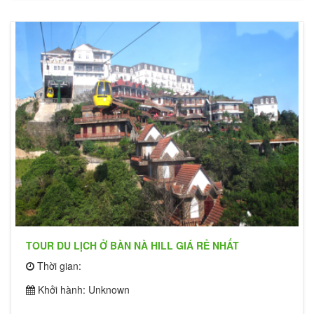
TOUR DU LỊCH Ở BÀN NÀ HILL GIÁ RẺ NHẤT
Thời gian:
Khởi hành: Unknown