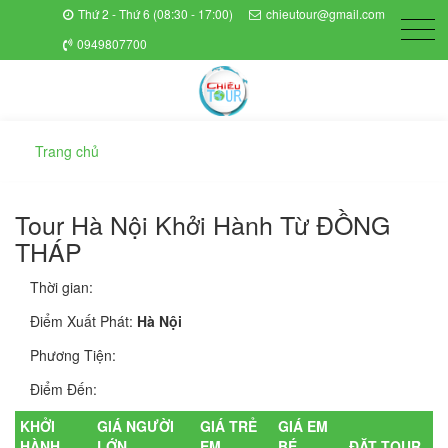
Thứ 2 - Thứ 6 (08:30 - 17:00)
chieutour@gmail.com
0949807700
Trang chủ
Tour Hà Nội Khởi Hành Từ ĐỒNG
THÁP
Thời gian:
Điểm Xuất Phát:
Hà Nội
Phương Tiện:
Điểm Đến:
KHỞI
GIÁ NGƯỜI
GIÁ TRẺ
GIÁ EM
HÀNH
LỚN
EM
BÉ
ĐẶT TOUR