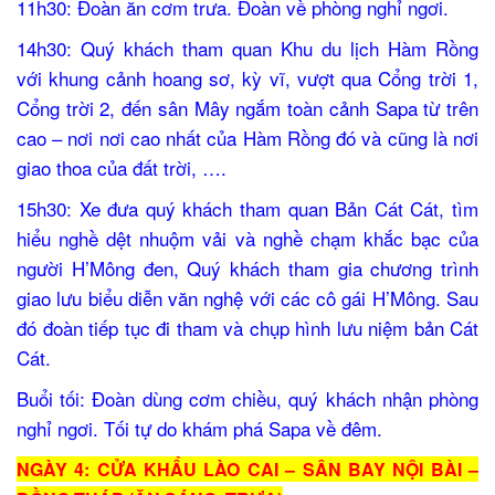
11h30: Đoàn ăn cơm trưa. Đoàn về phòng nghỉ ngơi.
14h30: Quý khách tham quan Khu du lịch Hàm Rồng
với khung cảnh hoang sơ, kỳ vĩ, vượt qua Cổng trời 1,
Cổng trời 2, đến sân Mây ngắm toàn cảnh Sapa từ trên
cao – nơi nơi cao nhất của Hàm Rồng đó và cũng là nơi
giao thoa của đất trời, ….
15h30: Xe đưa quý khách tham quan Bản Cát Cát, tìm
hiểu nghề dệt nhuộm vải và nghề chạm khắc bạc của
người H’Mông đen, Quý khách tham gia chương trình
giao lưu biểu diễn văn nghệ với các cô gái H’Mông. Sau
đó đoàn tiếp tục đi tham và chụp hình lưu niệm bản Cát
Cát.
Buổi tối: Đoàn dùng cơm chiều, quý khách nhận phòng
nghỉ ngơi. Tối tự do khám phá Sapa về đêm.
NGÀY 4: CỬA KHẨU LÀO CAI – SÂN BAY NỘI BÀI –