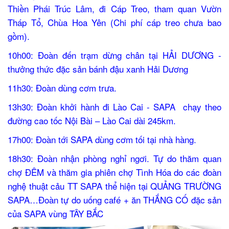
Thiền Phái Trúc Lâm, đi Cáp Treo, tham quan Vườn
Tháp Tổ, Chùa Hoa Yên (Chi phí cáp treo chưa bao
gồm).
10h00: Đoàn đến trạm dừng chân tại HẢI DƯƠNG -
thưởng thức đặc sản bánh đậu xanh Hải Dương
11h30: Đoàn dùng cơm trưa.
13h30: Đoàn khởi hành đi Lào Cai - SAPA chạy theo
đường cao tốc Nội Bài – Lào Cai dài 245km.
17h00: Đoàn tới SAPA dùng cơm tối tại nhà hàng.
18h30: Đoàn nhận phòng nghỉ ngơi. Tự do thăm quan
chợ ĐÊM và thăm gia phiên chợ Tình Hóa do các đoàn
nghệ thuật cảu TT SAPA thể hiện tại QUẢNG TRƯỜNG
SAPA…Đoàn tự do uống café + ăn THẮNG CỐ đặc sản
của SAPA vùng TÂY BẮC