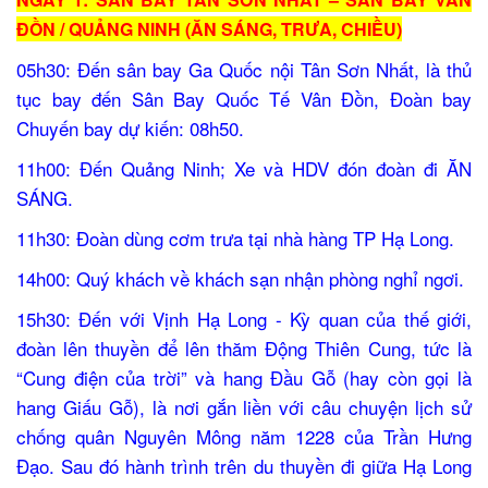
ĐỒN / QUẢNG NINH (ĂN SÁNG, TRƯA, CHIỀU)
05h30: Đến sân bay Ga Quốc nội Tân Sơn Nhất, là thủ
tục bay đến Sân Bay Quốc Tế Vân Đồn, Đoàn bay
Chuyến bay dự kiến: 08h50.
11h00: Đến Quảng Ninh; Xe và HDV đón đoàn đi ĂN
SÁNG.
11h30: Đoàn dùng cơm trưa tại nhà hàng TP Hạ Long.
14h00: Quý khách về khách sạn nhận phòng nghỉ ngơi.
15h30: Đến với Vịnh Hạ Long - Kỳ quan của thế giới,
đoàn lên thuyền để lên thăm Động Thiên Cung, tức là
“Cung điện của trời” và hang Đầu Gỗ (hay còn gọi là
hang Giấu Gỗ), là nơi gắn liền với câu chuyện lịch sử
chống quân Nguyên Mông năm 1228 của Trần Hưng
Đạo. Sau đó hành trình trên du thuyền đi giữa Hạ Long