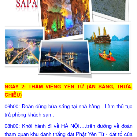
NGÀY 2: THĂM VIẾNG YÊN TỬ (ĂN SÁNG, TRƯA,
CHIỀU)
06h00: Đoàn dùng bữa sáng tại nhà hàng . Làm thủ tục
trả phòng khách sạn .
08h00: Khởi hành đi về HÀ NỘI….trên đường về đoàn
tham quan khu danh thắng đất Phật Yên Tử - đất tổ của