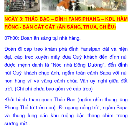
NGÀY 3: THÁC BẠC – ĐỈNH FANSIPHANG – KDL HÀM
RỒNG - BẢN CÁT CÁT (ĂN SÁNG, TRƯA, CHIỀU)
07h00: Đoàn ăn sáng tại nhà hàng.
Đoàn đi cáp treo khám phá đỉnh Fansipan dài và hiện
đại, cáp treo xuyên mây đưa Quý khách đến đỉnh núi
được mệnh danh là “Nóc nhà Đông Dương”, đến đỉnh
núi Quý khách chụp ảnh, ngắm toàn cảnh Sapa với núi
non hùng vĩ và vãng cảnh chùa Vân uy nghi giữa đất
trời. (Chi phí chưa bao gồm vé cáp treo)
Khởi hành tham quan Thác Bạc (ngắm nhìn thung lũng
Phong Thổ từ trên cao). Đi ngang cổng trời, ngắm Sapa
và thung lũng các khu ruộng bậc thang chìm trong
sương mờ…