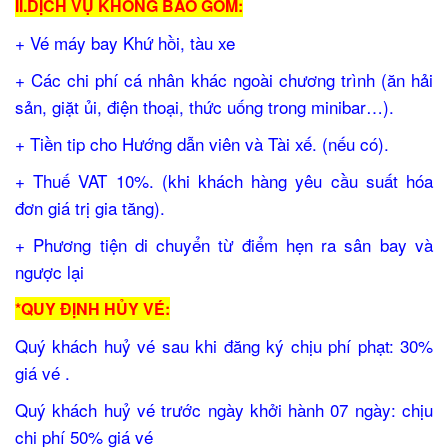
II.DỊCH VỤ KHÔNG BAO GỒM:
+ Vé máy bay Khứ hồi, tàu xe
+ Các chi phí cá nhân khác ngoài chương trình (ăn hải
sản, giặt ủi, điện thoại, thức uống trong minibar…).
+ Tiền tip cho Hướng dẫn viên và Tài xế. (nếu có).
+ Thuế VAT 10%. (khi khách hàng yêu cầu suất hóa
đơn giá trị gia tăng).
+ Phương tiện di chuyển từ điểm hẹn ra sân bay và
ngược lại
*QUY ĐỊNH HỦY VÉ:
Quý khách huỷ vé sau khi đăng ký chịu phí phạt: 30%
giá vé .
Quý khách huỷ vé trước ngày khởi hành 07 ngày: chịu
chi phí 50% giá vé