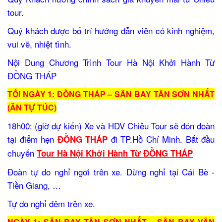
tour.
Quý khách được bố trí hướng dẫn viên có kinh nghiệm,
vui vẽ, nhiệt tình.
Nội Dung Chương Trình Tour Hà Nội Khởi Hành Từ
ĐỒNG THÁP
TỐI NGÀY 1: ĐỒNG THÁP – SÂN BAY TÂN SƠN NHẤT
(ĂN TỰ TÚC)
18h00: (giờ dự kiến) Xe và HDV Chiêu Tour sẽ đón đoàn
tại điểm hẹn
đi TP.Hồ Chí Minh. Bắt đầu
ĐỒNG THÁP
chuyến
Tour Hà Nội Khởi Hành Từ ĐỒNG THÁP
Đoàn tự do nghỉ ngơi trên xe. Dừng nghỉ tại Cái Bè -
Tiền Giang, …
Tự do nghỉ đêm trên xe.
NGÀY 1: SÂN BAY TÂN SƠN NHẤT – SÂN BAY VÂN