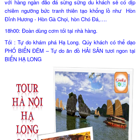
với hàng ngàn đảo đá sừng sững du khách sẽ có dịp
chiêm ngưỡng bức tranh thiên tạo khổng lồ như Hòn
Đỉnh Hương - Hòn Gà Chọi, hòn Chó Đá,….
18h00: Đoàn dùng cơm tối tại nhà hàng.
Tối : Tự do khám phá Hạ Long. Qúy khách có thể dạo
PHỐ BIỂN ĐÊM – Tự do ăn đồ HẢI SẢN tươi ngon tại
BIỂN HẠ LONG