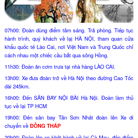
07h00: Đoàn dùng điểm tâm sáng. Trả phòng. Tiếp tục
hành trình, quý khách về lạị HÀ NỘI, tham quan cửa
khẩu quốc tế Lào Cai, nơi Việt Nam và Trung Quốc chỉ
cách nhau một chiếc cầu bắt qua sông Hồng.
11h30: Đoàn ăn cơm trưa tại nhà hàng LÀO
CAI
.
13h00: Xe đưa đoàn trở về Hà Nội theo đường Cao Tốc
dài 245km.
16h00: Đến SÂN BAY NỘI BÀI Hà Nội. Đoàn làm thủ
tục về lại TP HCM
19h00: Đến sân bay Tân Sơn Nhất đoàn lên Xe di
chuyển về
ĐỒNG THÁP
20h00: Đoàn lên xe khởi hành về lại Cà Mau, đến điểm