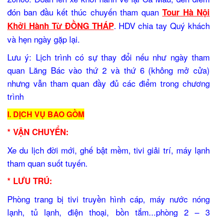
đón ban đầu kết thúc chuyến tham quan
Tour Hà Nội
. HDV chia tay Quý khách
Khởi Hành Từ ĐỒNG THÁP
và hẹn ngày gặp lại.
Lưu ý: Lịch trình có sự thay đổi nếu như ngày tham
quan Lăng Bác vào thứ 2 và thứ 6 (không mở cửa)
nhưng vẫn tham quan đầy đủ các điểm trong chương
trình
I. DỊCH VỤ BAO GỒM
* VẬN CHUYỂN:
Xe du lịch đời mới, ghế bật mềm, tivi giải trí, máy lạnh
tham quan suốt tuyến.
* LƯU TRÚ:
Phòng trang bị tivi truyền hình cáp, máy nước nóng
lạnh, tủ lạnh, điện thoại, bồn tắm...phòng 2 – 3