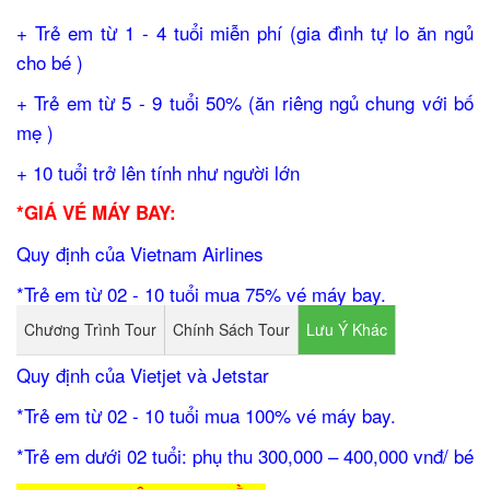
+ Trẻ em từ 1 - 4 tuổi miễn phí (gia đình tự lo ăn ngủ
cho bé )
+ Trẻ em từ 5 - 9 tuổi 50% (ăn riêng ngủ chung với bố
mẹ )
+ 10 tuổi trở lên tính như người lớn
*GIÁ VÉ MÁY BAY:
Quy định của Vietnam Airlines
*Trẻ em từ 02 - 10 tuổi mua 75% vé máy bay.
Chương Trình Tour
Chính Sách Tour
Lưu Ý Khác
*Trẻ em dưới 02 tuổi: mua 10% vé máy bay.
Quy định của Vietjet và Jetstar
*Trẻ em từ 02 - 10 tuổi mua 100% vé máy bay.
*Trẻ em dưới 02 tuổi: phụ thu 300,000 – 400,000 vnđ/ bé