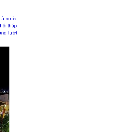
 cả nước
hối tháp
ang lướt