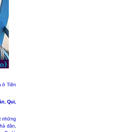
a ở Tiền
n, Qui,
ất những
hà dân,