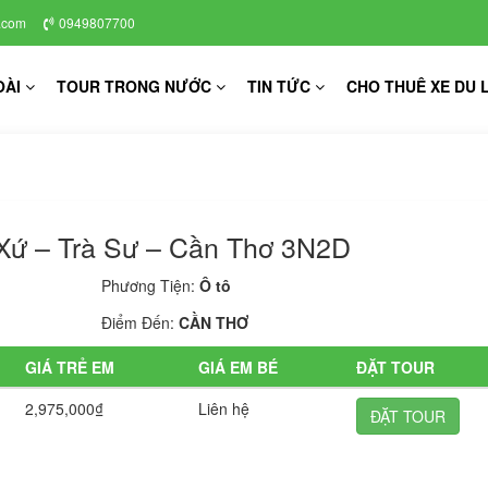
.com
0949807700
OÀI
TOUR TRONG NƯỚC
TIN TỨC
CHO THUÊ XE DU 
Xứ – Trà Sư – Cần Thơ 3N2D
Phương Tiện:
Ô tô
Điểm Đến:
CẦN THƠ
GIÁ TRẺ EM
GIÁ EM BÉ
ĐẶT TOUR
2,975,000₫
Liên hệ
ĐẶT TOUR