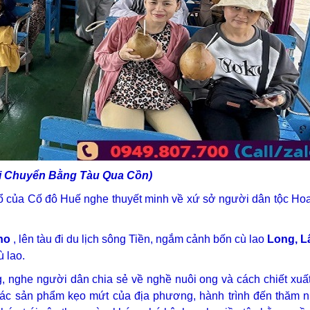
i Chuyển Bằng Tàu Qua Cồn)
cổ của Cố đô Huế nghe thuyết minh về xứ sở người dân tộc Ho
ho
, lên tàu đi du lịch sông Tiền, ngắm cảnh bốn cù lao
Long, Lâ
ù lao.
, nghe người dân chia sẻ về nghề nuôi ong và cách chiết xu
các sản phẩm kẹo mứt của địa phương, hành trình đến thăm n