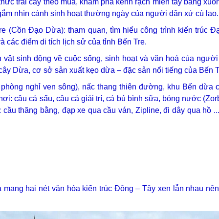
 thức trái cây theo mùa, khám phá kênh rạch miền tây bằng xuồ
gắm nhìn cảnh sinh hoạt thường ngày của người dân xứ cù lao.
 (Cồn Đạo Dừa): tham quan, tìm hiểu công trình kiến trúc 
 các điểm di tích lịch sử của tỉnh Bến Tre.
ện vật sinh động về cuộc sống, sinh hoạt và văn hoá của ngườ
ây Dừa, cơ sở sản xuất kẹo dừa – đặc sản nổi tiếng của Bến T
phòng nghỉ ven sông), nấc thang thiên đường, khu Bến dừa 
chơi: câu cá sấu, câu cá giải trí, cá bú bình sữa, bóng nước (Zor
ầu thăng bằng, đạp xe qua cầu ván, Zipline, đi dây qua hồ ...
 mang hai nét văn hóa kiến trúc Đông – Tây xen lẫn nhau nê