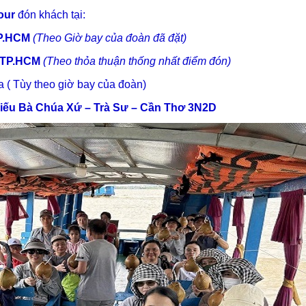
our
đ
ón khách tại:
P.HCM
(Theo Giờ bay của đoàn đã đặt)
TP.HCM
(Theo thỏa thuận thống nhất điểm đón)
 ( Tùy theo giờ bay của đoàn)
iếu Bà Chúa Xứ – Trà Sư – Cần Thơ 3N2D