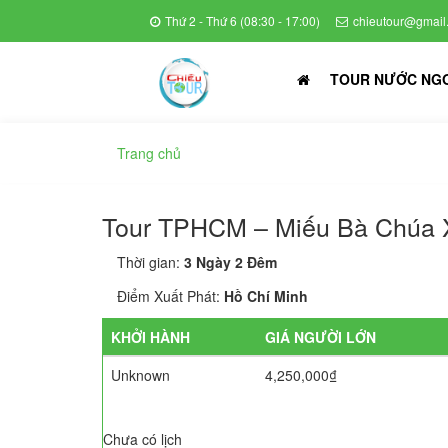
Thứ 2 - Thứ 6 (08:30 - 17:00)
chieutour@gmail
TOUR NƯỚC NG
Trang chủ
Tour TPHCM – Miếu Bà Chúa 
Thời gian:
3 Ngày 2 Đêm
Điểm Xuất Phát:
Hồ Chí Minh
KHỞI HÀNH
GIÁ NGƯỜI LỚN
Unknown
4,250,000₫
Chưa có lịch