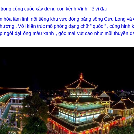
 trong công cuộc xây dựng con kênh Vĩnh Tế vĩ đại
ăn hóa tâm linh nổi tiếng khu vực đồng bằng sông Cứu Long và
hương . Với kiến trúc mô phỏng dạng chữ “ quốc “ , cùng hình k
ợp ngói đại ống màu xanh , góc mái vút cao như mũi thuyền đ