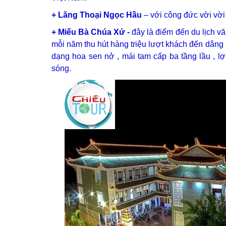
+ Lăng Thoại Ngọc Hầu
– với công đức vời vời
+ Miếu Bà Chúa Xứ -
đây là điểm đến du lịch v
mỗi năm thu hút hàng triệu lượt khách đến dâng 
dạng hoa sen nở , mái tam cấp ba tầng lầu , l
sóng.