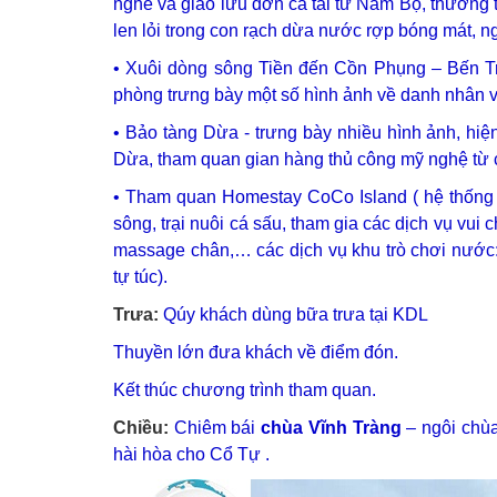
nghe và giao lưu đờn ca tài tử Nam Bộ, thưởng
len lỏi trong con rạch dừa nước rợp bóng mát, n
• Xuôi dòng sông Tiền đến Cồn Phụng – Bến Tre
phòng trưng bày một số hình ảnh về danh nhân và
• Bảo tàng Dừa - trưng bày nhiều hình ảnh, hi
Dừa, tham quan gian hàng thủ công mỹ nghệ từ c
• Tham quan Homestay CoCo Island ( hệ thống 
sông, trại nuôi cá sấu, tham gia các dịch vụ vui 
massage chân,… các dịch vụ khu trò chơi nước: c
tự túc).
Trưa:
Qúy khách dùng bữa trưa tại KDL
Thuyền lớn đưa khách về điểm đón.
Kết thúc chương trình tham quan.
Chiều:
Chiêm bái
chùa Vĩnh Tràng
– ngôi chùa
hài hòa cho Cổ Tự .