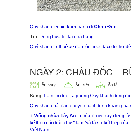
Qúy khách lên xe khởi hành đi
Châu Đốc
Tối:
Dùng bữa tối tại nhà hàng.
Quý khách tự thuê xe đạp lôi, hoặc taxi đi chợ 
NGÀY 2: CHÂU ĐỐC – 
Ăn sáng
Ăn trưa
Ăn tối
Sáng:
Làm thủ tục trả phòng.Qúy khách dùng đi
Qúy khách bắt đầu chuyến hành trình khám phá 
+
Viếng chùa Tây An -
chùa được xây dựng từ 
kế theo cấu trúc chữ “ tam “và là sự kết hợp của
Việt Nam
.