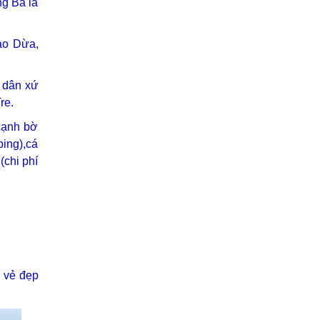
ng Ba lá
Đạo Dừa,
i dân xứ
re.
cạnh bờ
bing),cá
(chi phí
n vẻ đẹp