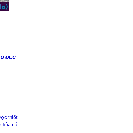
ÂU ĐỐC
ợc thiết
c chùa cổ