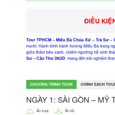
ĐIỀU KIỆ
Tour TPHCM – Miếu Bà Chúa Xứ – Trà Sư –
mướt. Hành trình hành hương Miếu Bà trang ngh
giữa thảm bèo xanh, chiêm ngưỡng hệ sinh thái
Sư – Cần Thơ 3N2D
mang đến trải nghiệm thanh
CHƯƠNG TRÌNH TOUR
CHÍNH SÁCH TOU
NGÀY 1: SÀI GÒN – MỸ 
Ăn trưa
Ăn tối