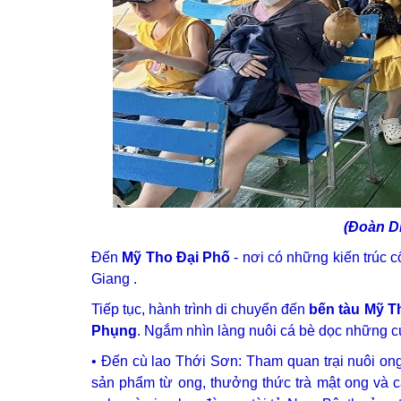
(Đoàn D
Đến
Mỹ Tho Đại Phố
- nơi có những kiến trúc 
Giang .
Tiếp tục, hành trình di chuyển đến
bến tàu Mỹ T
Phụng
. Ngắm nhìn làng nuôi cá bè dọc những c
• Đến cù lao Thới Sơn: Tham quan trại nuôi ong
sản phẩm từ ong, thưởng thức trà mật ong và 