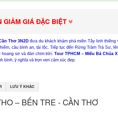
N GIẢM GIÁ ĐẶC BIỆT
 Cần Thơ 3N2D
đưa du khách khám phá miền Tây linh thiêng 
iêm, cầu bình an, tài lộc. Tiếp tục đến Rừng Tràm Trà Sư, l
 hoang sơ và đàn chim trời.
Tour TPHCM – Miếu Bà Chúa X
 bình, ý nghĩa và trọn vẹn cảm xúc đẹp.
R
LƯU Ý KHÁC
THO – BẾN TRE - CẦN THƠ