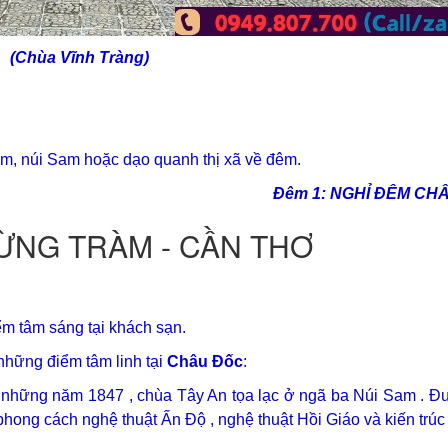
(Chùa Vĩnh Tràng)
đêm, núi Sam hoặc dạo quanh thị xã về đêm.
Đêm 1: NGHỈ ĐÊM CH
RỪNG TRÀM - CẦN THƠ
ểm tâm sáng tại khách sạn.
những điểm tâm linh tại
Châu Đốc
:
những năm 1847 , chùa Tây An tọa lạc ở ngã ba Núi Sam . Đư
 phong cách nghệ thuật Ấn Độ , nghệ thuật Hồi Giáo và kiến trú