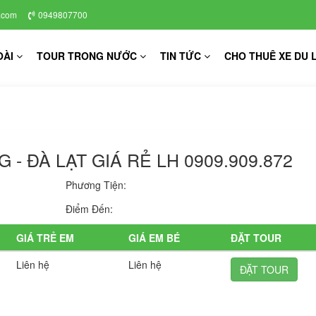
.com
0949807700
OÀI
TOUR TRONG NƯỚC
TIN TỨC
CHO THUÊ XE DU 
 - ĐÀ LẠT GIÁ RẺ LH 0909.909.872
Phương Tiện:
Điểm Đến:
GIÁ TRẺ EM
GIÁ EM BÉ
ĐẶT TOUR
Liên hệ
Liên hệ
ĐẶT TOUR