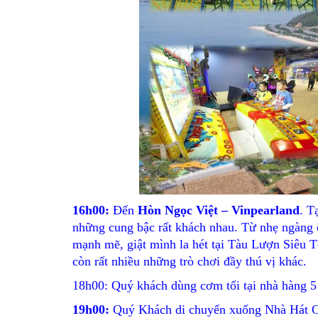
16h00:
Đến
Hòn Ngọc Việt – Vinpearland
. T
những cung bậc rất khách nhau. Từ nhẹ ngàng 
mạnh mẽ, giật mình la hét tại Tàu Lượn Siêu
còn rất nhiều những trò chơi đầy thú vị khác.
18h00: Quý khách dùng cơm tối tại nhà hàng 5 
19h00:
Quý Khách di chuyển xuống Nhà Hát Co