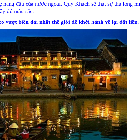
hàng đầu của nước ngoài. Quý Khách sẽ thật sự thả lòng m
đầy đủ màu sắc.
 vượt biển dài nhất thế giới để khởi hành về lại đất liền.