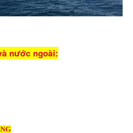
và nước ngoài:
.
ANG