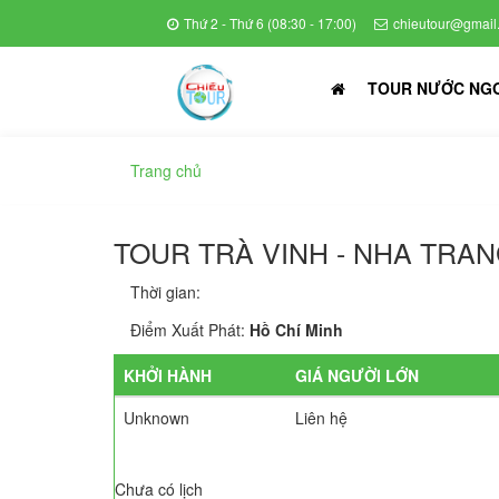
Thứ 2 - Thứ 6 (08:30 - 17:00)
chieutour@gmail
TOUR NƯỚC NG
Trang chủ
TOUR TRÀ VINH - NHA TRANG
Thời gian:
Điểm Xuất Phát:
Hồ Chí Minh
KHỞI HÀNH
GIÁ NGƯỜI LỚN
Unknown
Liên hệ
Chưa có lịch