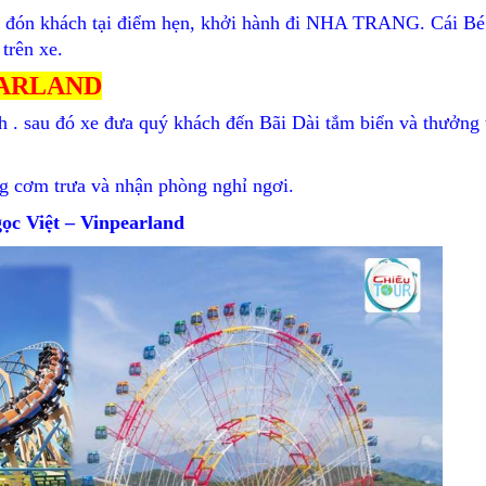
đón khách tại điểm hẹn, khởi hành đi NHA TRANG. Cái Bé
trên xe.
EARLAND
. sau đó xe đưa quý khách đến Bãi Dài tắm biển và thưởng 
g cơm trưa và nhận phòng nghỉ ngơi.
ọc Việt – Vinpearland