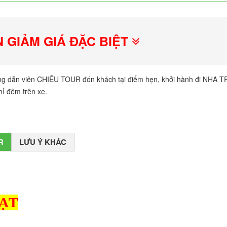
N GIẢM GIÁ ĐẶC BIỆT
 dẫn viên CHIÊU TOUR đón khách tại điểm hẹn, khởi hành đi NHA 
ỉ đêm trên xe.
R
LƯU Ý KHÁC
LẠT