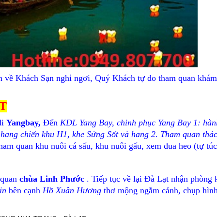
an về Khách Sạn nghỉ ngơi, Quý Khách tự do tham quan khám
ẠT
đi
Yangbay,
Đến
KDL
Yang
Bay, chinh phục Yang Bay 1: hàn
 hang chiến khu H1, khe Sửng Sốt và hang 2. Tham quan thá
am quan khu nuôi cá sấu, khu nuôi gấu, xem đua heo (tự túc
 quan
chùa Linh Phước
. Tiếp tục về lại Đà Lạt nhận phòng 
in
bên cạnh
Hồ Xuân Hương
thơ mộng ngắm cảnh, chụp hìn