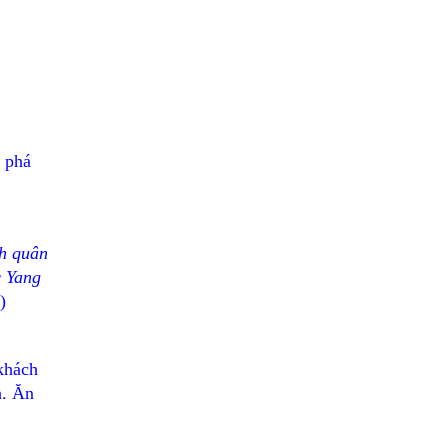
 phá
h quân
c Yang
)
khách
h. Ăn