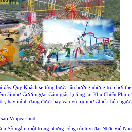
ại đây Quý Khách sẽ từng bước tận hưởng những trò chơi the
êm ái như Cưỡi ngựa, Cảm giác lạ lùng tại Khu Chiếu Phim 
 Tốc, hay mình đang được bay vào vũ trụ như Chiếc Búa ngư
sao Vinpearland .
n Sò ngắm một trong những công trình vĩ đại Nhất ViệtNa