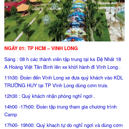
NGÀY 01: TP HCM – VINH LONG
Sáng : 08 h các thành viên tập trung tại ks Đệ Nhất 18
A Hoàng Việt Tân Bình lên xe khời hành đi Vĩnh Long .
11h30: Đoàn đến Vĩnh Long xe đưa quý khách vào KDL
TRƯỜNG HUY tại TP Vĩnh Long dùng cơm trưa.
12h30 : Quý khách nhận phòng nghỉ ngơi .
14h00 -17h00: Đoàn tập trung tham gia chương trình
Camp
17h00- 19h00: Quý khach tự do nghỉ ngơi và dùng cơm