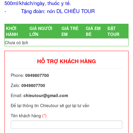
500ml/khách/ngày, thuốc y tế.
- Tặng đoàn: nón DL CHIÊU TOUR
KHỞI
GIÁ NGƯỜI
GIÁ TRẺ
GIÁ EM
ĐẶT
HÀNH
LỚN
EM
BÉ
TOUR
Chưa có lịch
HỖ TRỢ KHÁCH HÀNG
Phone:
0949807700
Zalo:
0949807700
Email:
chieutour@gmail.com
Để lại thông tin Chieutour sẽ gọi lại tư vấn
Tên khách hàng
(*)