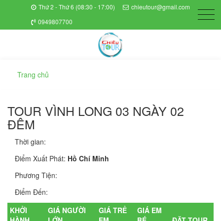
Thứ 2 - Thứ 6 (08:30 - 17:00)
chieutour@gmail.com
0949807700
Trang chủ
TOUR VÌNH LONG 03 NGÀY 02
ĐÊM
Thời gian:
Điểm Xuất Phát:
Hồ Chí Minh
Phương Tiện:
Điểm Đến:
KHỞI
GIÁ NGƯỜI
GIÁ TRẺ
GIÁ EM
HÀNH
LỚN
EM
BÉ
ĐẶT TOUR