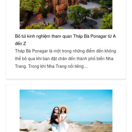
Bỏ túi kinh nghiệm tham quan Tháp Bà Ponagar từ A
đến Z
Tháp Bà Ponagar là một trong những điểm đến không
thể bỏ qua khi bạn đặt chân đến thành phố biển Nha
Trang. Trong khi Nha Trang nổi tiếng…