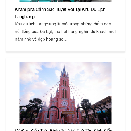
Khám phá Cảnh Sắc Tuyệt Vời Tại Khu Du Lịch
Langbiang
Khu du lịch Langbiang là một trong những điểm đến
nổi tiếng của Đà Lạt, thu hút hàng nghìn du khách mỗi
năm nhờ vẻ đẹp hoang sơ…
Vẻ Đẹp Kiến Trúc Pháp Tại Nhà Thờ Tân Định Điểm