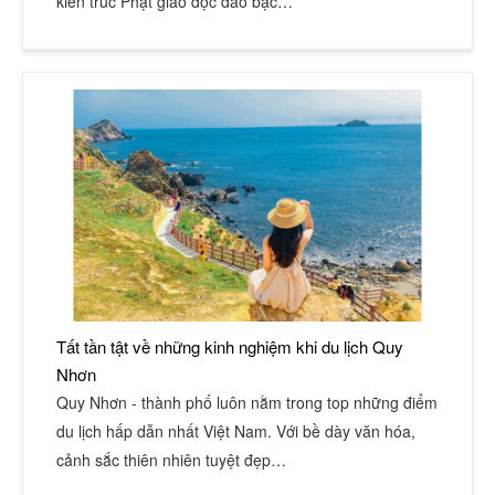
kiến trúc Phật giáo độc đáo bậc…
Tất tần tật về những kinh nghiệm khi du lịch Quy
Nhơn
Quy Nhơn - thành phố luôn nằm trong top những điểm
du lịch hấp dẫn nhất Việt Nam. Với bề dày văn hóa,
cảnh sắc thiên nhiên tuyệt đẹp…