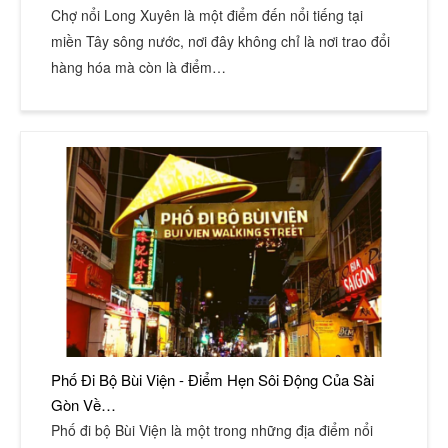
Chợ nổi Long Xuyên là một điểm đến nổi tiếng tại
miền Tây sông nước, nơi đây không chỉ là nơi trao đổi
hàng hóa mà còn là điểm…
Phố Đi Bộ Bùi Viện - Điểm Hẹn Sôi Động Của Sài
Gòn Về…
Phố đi bộ Bùi Viện là một trong những địa điểm nổi