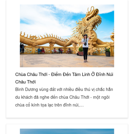
Chùa Châu Thới - Điểm Đến Tâm Linh Ở Đỉnh Núi
Châu Thới
Bình Dương vùng đất với nhiều điều thú vị chắc hẳn
du khách đã nghe đến chùa Châu Thới - một ngôi
chùa cổ kính tọa lạc trên đỉnh núi,…