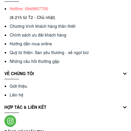
Hotline: 0949807700
(8-21h từ T2 - Chủ nhật)
Chương trình khách hàng thân thiết
Chính sách ưu đãi khách hàng
Hướng dẫn mua online
Quỹ từ thiện: San yêu thương - sẻ ngọt bùi
Những câu hỏi thường gặp
VỀ CHÚNG TÔI
Giới thiệu
Liên hệ
HỢP TÁC & LIÊN KẾT