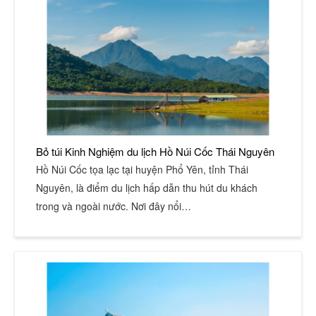
Bỏ túi Kinh Nghiệm du lịch Hồ Núi Cốc Thái Nguyên
Hồ Núi Cốc tọa lạc tại huyện Phổ Yên, tỉnh Thái
Nguyên, là điểm du lịch hấp dẫn thu hút du khách
trong và ngoài nước. Nơi đây nổi…