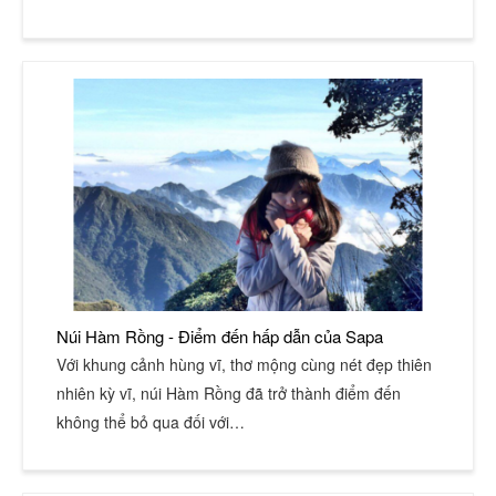
Núi Hàm Rồng - Điểm đến hấp dẫn của Sapa
Với khung cảnh hùng vĩ, thơ mộng cùng nét đẹp thiên
nhiên kỳ vĩ, núi Hàm Rồng đã trở thành điểm đến
không thể bỏ qua đối với…