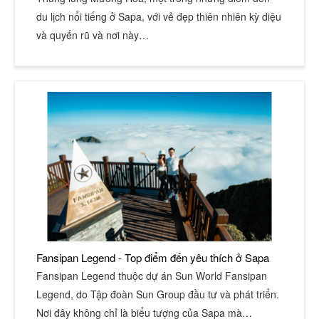
du lịch nổi tiếng ở Sapa, với vẻ đẹp thiên nhiên kỳ diệu
và quyến rũ và nơi này…
Fansipan Legend - Top điểm đến yêu thích ở Sapa
Fansipan Legend thuộc dự án Sun World Fansipan
Legend, do Tập đoàn Sun Group đầu tư và phát triển.
Nơi đây không chỉ là biểu tượng của Sapa mà…