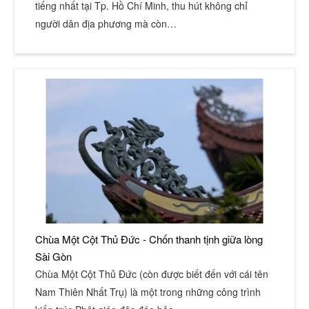
tiếng nhất tại Tp. Hồ Chí Minh, thu hút không chỉ
người dân địa phương mà còn…
Chùa Một Cột Thủ Đức - Chốn thanh tịnh giữa lòng
Sài Gòn
Chùa Một Cột Thủ Đức (còn được biết đến với cái tên
Nam Thiên Nhất Trụ) là một trong những công trình